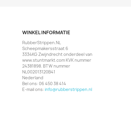
WINKEL INFORMATIE
RubberStrippen.NL
Scheepmakersstraat 6
3334KG Zwijndrecht onderdeel van
www.stuntmarkt.com KVK nummer
24381898. BTW nummer
NL002013120B41
Nederland
Bel ons:
06 450 38 414
E-mail ons:
info@rubberstrippen.nl