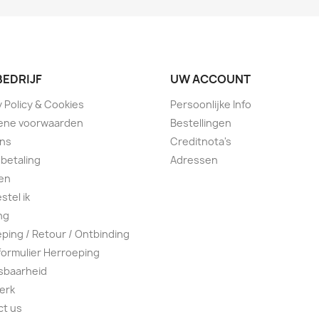
BEDRIJF
UW ACCOUNT
y Policy & Cookies
Persoonlijke Info
ene voorwaarden
Bestellingen
ons
Creditnota's
 betaling
Adressen
en
stel ik
ng
ping / Retour / Ontbinding
ormulier Herroeping
sbaarheid
erk
ct us