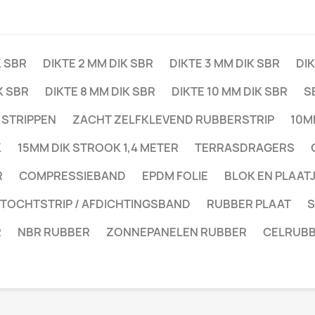
K SBR
DIKTE 2 MM DIK SBR
DIKTE 3 MM DIK SBR
DIK
K SBR
DIKTE 8 MM DIK SBR
DIKTE 10 MM DIK SBR
S
 STRIPPEN
ZACHT ZELFKLEVEND RUBBERSTRIP
10M
K
15MM DIK STROOK 1,4 METER
TERRASDRAGERS
R
COMPRESSIEBAND
EPDM FOLIE
BLOK EN PLAAT
 TOCHTSTRIP / AFDICHTINGSBAND
RUBBER PLAAT
S
R
NBR RUBBER
ZONNEPANELEN RUBBER
CELRUB