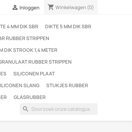
shopping_cart

Winkelwagen
(0)
Inloggen
TE 4 MM DIK SBR
DIKTE 5 MM DIK SBR
BR RUBBER STRIPPEN
M DIK STROOK 1,4 METER
GRANULAAT RUBBER STRIPPEN
JES
SILICONEN PLAAT
ILICONEN SLANG
STUKJES RUBBER
BER
GLASRUBBER
search