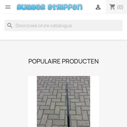
shopping_cart


(0)
search
POPULAIRE PRODUCTEN