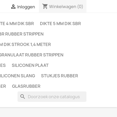
shopping_cart

Winkelwagen
(0)
Inloggen
TE 4 MM DIK SBR
DIKTE 5 MM DIK SBR
BR RUBBER STRIPPEN
M DIK STROOK 1,4 METER
GRANULAAT RUBBER STRIPPEN
JES
SILICONEN PLAAT
ILICONEN SLANG
STUKJES RUBBER
BER
GLASRUBBER
search