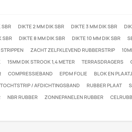
K SBR
DIKTE 2 MM DIK SBR
DIKTE 3 MM DIK SBR
DIK
K SBR
DIKTE 8 MM DIK SBR
DIKTE 10 MM DIK SBR
S
 STRIPPEN
ZACHT ZELFKLEVEND RUBBERSTRIP
10M
K
15MM DIK STROOK 1,4 METER
TERRASDRAGERS
R
COMPRESSIEBAND
EPDM FOLIE
BLOK EN PLAAT
 TOCHTSTRIP / AFDICHTINGSBAND
RUBBER PLAAT
S
R
NBR RUBBER
ZONNEPANELEN RUBBER
CELRUB