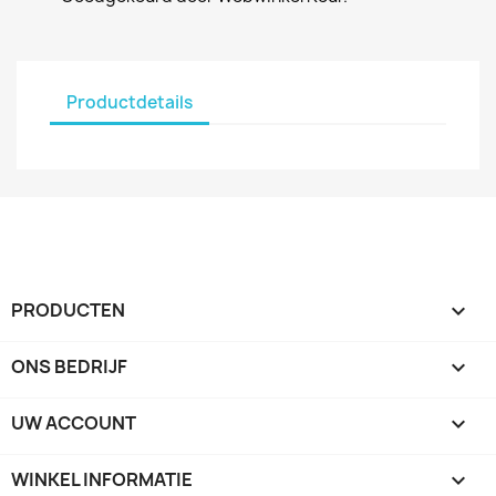
Productdetails
PRODUCTEN

ONS BEDRIJF

UW ACCOUNT

WINKEL INFORMATIE
keyboard_arrow_down