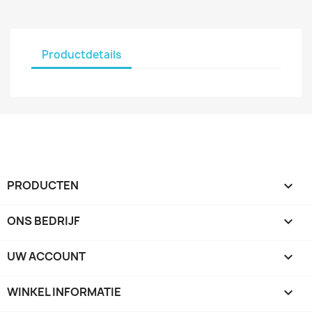
Productdetails
PRODUCTEN

ONS BEDRIJF

UW ACCOUNT

WINKEL INFORMATIE
keyboard_arrow_down