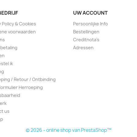
BEDRIJF
UW ACCOUNT
y Policy & Cookies
Persoonlijke Info
ene voorwaarden
Bestellingen
ons
Creditnota's
 betaling
Adressen
en
stel ik
ng
ping / Retour / Ontbinding
ormulier Herroeping
sbaarheid
erk
ct us
ap
© 2026 - online shop van PrestaShop™