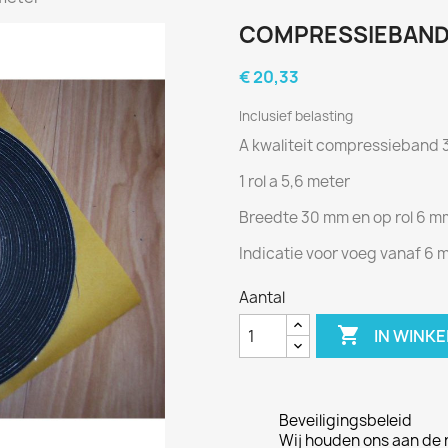
COMPRESSIEBAND T
€ 20,33
Inclusief belasting
A kwaliteit compressieband 3
1 rol a 5,6 meter
Breedte 30 mm en op rol 6 mm
Indicatie voor voeg vanaf 6
Aantal

IN WINK
Beveiligingsbeleid
Wij houden ons aan de r