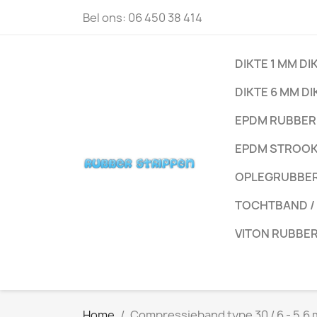
Bel ons:
06 450 38 414
DIKTE 1 MM DI
DIKTE 6 MM DI
EPDM RUBBER
EPDM STROO
OPLEGRUBBE
TOCHTBAND /
VITON RUBBE
Home
Compressieband type 30 / 6 - 5,6