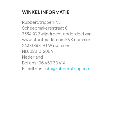
WINKEL INFORMATIE
RubberStrippen.NL
Scheepmakersstraat 6
3334KG Zwijndrecht onderdeel van
www.stuntmarkt.com KVK nummer
24381898. BTW nummer
NL002013120B41
Nederland
Bel ons:
06 450 38 414
E-mail ons:
info@rubberstrippen.nl