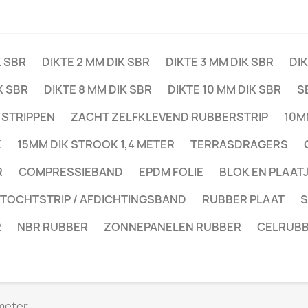
K SBR
DIKTE 2 MM DIK SBR
DIKTE 3 MM DIK SBR
DIK
K SBR
DIKTE 8 MM DIK SBR
DIKTE 10 MM DIK SBR
S
 STRIPPEN
ZACHT ZELFKLEVEND RUBBERSTRIP
10M
K
15MM DIK STROOK 1,4 METER
TERRASDRAGERS
R
COMPRESSIEBAND
EPDM FOLIE
BLOK EN PLAAT
 TOCHTSTRIP / AFDICHTINGSBAND
RUBBER PLAAT
S
R
NBR RUBBER
ZONNEPANELEN RUBBER
CELRUB
 meter