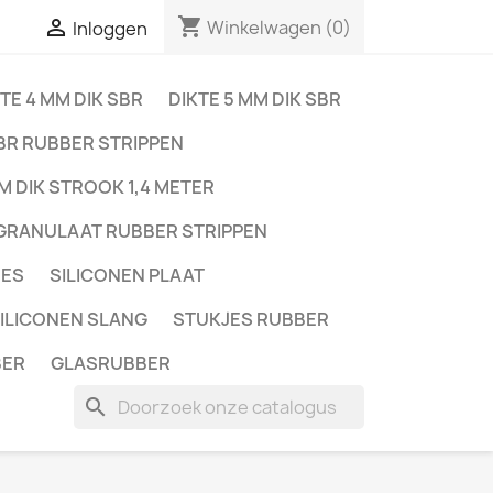
shopping_cart

Winkelwagen
(0)
Inloggen
TE 4 MM DIK SBR
DIKTE 5 MM DIK SBR
BR RUBBER STRIPPEN
M DIK STROOK 1,4 METER
GRANULAAT RUBBER STRIPPEN
JES
SILICONEN PLAAT
ILICONEN SLANG
STUKJES RUBBER
BER
GLASRUBBER
search